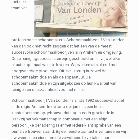
met een
team van
professionele schoonmakers. Schoonmaakbedrijf Van Londen
kan dan ook met recht zeggen dat het één van de meest
succesvolle schoonmaakbedrijven is in Arnhem en omgeving.
Onze reinigingsspecialisten zijn geschoold om in vrijwel elke
situatie optimaal werk te leveren. Wij werken uitsluitend met
hoogwaardige producten. Dit ziet u terug in zowel de
schoonmaakmiddelen als de apparatuur. De
schoonmaakmiddelen zijn uitgekozen op hun kwaliteit van
reinigen en duurzaamheid voor het milieu.
Schoonmaakbedrijf Van Londen is sinds 1992 succesvol actief
in de regio Arnhem. In de loop der jaren is een hecht
klantenbestand opgebouwd dat nog steeds groeiende is.
Dankzij het vakmanschap in combinatie met een altijd
persoonlijke benadering is er met iedere klant sprake van een
prima vertrouwensband. Bij een eerste contact inventariseren wij
uw wensen en eisen om die vervolgens te vertalen naar