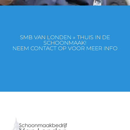
SMB VAN LONDEN » THUIS IN DE
SCHOONMAAK!
NEEM CONTACT OP VOOR MEER INFO